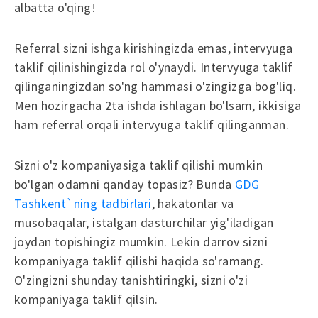
albatta o'qing!
Referral sizni ishga kirishingizda emas, intervyuga
taklif qilinishingizda rol o'ynaydi. Intervyuga taklif
qilinganingizdan so'ng hammasi o'zingizga bog'liq.
Men hozirgacha 2ta ishda ishlagan bo'lsam, ikkisiga
ham referral orqali intervyuga taklif qilinganman.
Sizni o'z kompaniyasiga taklif qilishi mumkin
bo'lgan odamni qanday topasiz? Bunda
GDG
Tashkent`ning tadbirlari
, hakatonlar va
musobaqalar, istalgan dasturchilar yig'iladigan
joydan topishingiz mumkin. Lekin darrov sizni
kompaniyaga taklif qilishi haqida so'ramang.
O'zingizni shunday tanishtiringki, sizni o'zi
kompaniyaga taklif qilsin.