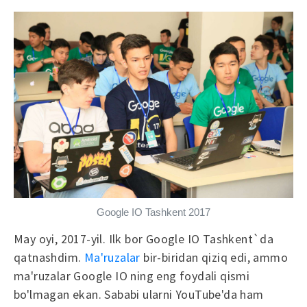
Google IO Tashkent 2017
May oyi, 2017-yil. Ilk bor Google IO Tashkent`da
qatnashdim.
Ma'ruzalar
bir-biridan qiziq edi, ammo
ma'ruzalar Google IO ning eng foydali qismi
bo'lmagan ekan. Sababi ularni YouTube'da ham