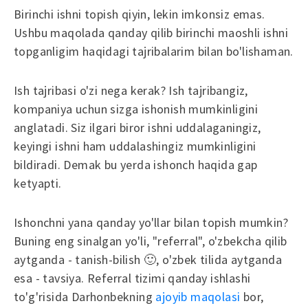
Birinchi ishni topish qiyin, lekin imkonsiz emas.
Ushbu maqolada qanday qilib birinchi maoshli ishni
topganligim haqidagi tajribalarim bilan bo'lishaman.
Ish tajribasi o'zi nega kerak? Ish tajribangiz,
kompaniya uchun sizga ishonish mumkinligini
anglatadi. Siz ilgari biror ishni uddalaganingiz,
keyingi ishni ham uddalashingiz mumkinligini
bildiradi. Demak bu yerda ishonch haqida gap
ketyapti.
Ishonchni yana qanday yo'llar bilan topish mumkin?
Buning eng sinalgan yo'li, "referral", o'zbekcha qilib
aytganda - tanish-bilish 🙂, o'zbek tilida aytganda
esa - tavsiya. Referral tizimi qanday ishlashi
to'g'risida Darhonbekning
ajoyib maqolasi
bor,