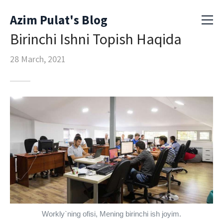
Azim Pulat's Blog
Birinchi Ishni Topish Haqida
28 March, 2021
Workly`ning ofisi, Mening birinchi ish joyim.