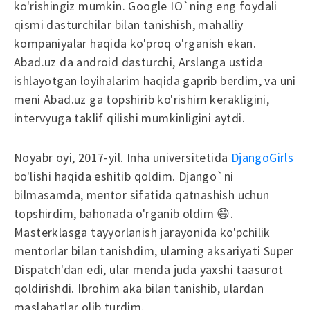
ko'rishingiz mumkin. Google IO`ning eng foydali
qismi dasturchilar bilan tanishish, mahalliy
kompaniyalar haqida ko'proq o'rganish ekan.
Abad.uz da android dasturchi, Arslanga ustida
ishlayotgan loyihalarim haqida gaprib berdim, va uni
meni Abad.uz ga topshirib ko'rishim kerakligini,
intervyuga taklif qilishi mumkinligini aytdi.
Noyabr oyi, 2017-yil. Inha universitetida
DjangoGirls
bo'lishi haqida eshitib qoldim. Django`ni
bilmasamda, mentor sifatida qatnashish uchun
topshirdim, bahonada o'rganib oldim 😄.
Masterklasga tayyorlanish jarayonida ko'pchilik
mentorlar bilan tanishdim, ularning aksariyati Super
Dispatch'dan edi, ular menda juda yaxshi taasurot
qoldirishdi. Ibrohim aka bilan tanishib, ulardan
maslahatlar olib turdim.